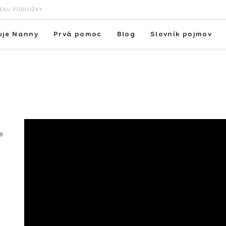
VEKU PODLOŽKY
uje Nanny
Prvá pomoc
Blog
Slovník pojmov
á
e