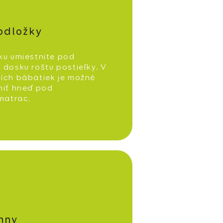
podložky
ku umiestnite pod
dosku roštu postieľky. V
ích bábätiek je možné
niť hneď pod
 matrac.
nny