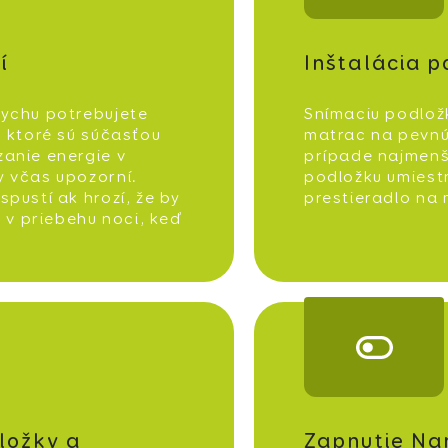
í
Inštalácia 
dychu potrebujete
Snímaciu podlož
, ktoré sú súčasťou
matrac na pevnú 
anie energie v
prípade najmenš
 včas upozorní.
podložku umiest
pustí ak hrozí, že by
prestieradlo na
ť v priebehu noci, keď
ložky a
Zapnutie Na