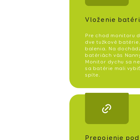
Vloženie batéri
Pre chod monitoru 
dve tužkové batérie
balenia. Na dochádz
batériách vás Nanny
Monitor dychu sa nes
sa batérie mali vybi
spíte.
Prepojenie pod