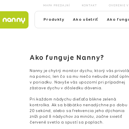
Prejsť
MAPA PREDAJNÍ
KONTAKT
OVERENIE 
na
obsah
Produkty
Ako ušetriť
Ako fung
Ako funguje Nanny?
Nanny je chytrý monitor dychu, ktorý vás privol
na pomoc, len čo sa mu niečo nebude zdať úpln
v poriadku. Navyše vás upozorní pri prípadnej
zástave dychu v dôsledku dávenia.
Pri každom nádychu dieťaťa blikne zelená
kontrolka. Ak sa bábätko nenadýchne po dobu
20 sekúnd, alebo sa frekvencia jeho dýchania
zníži pod 8 nádychov za minútu, začne svietiť
červené svetlo a spustí sa poplach.