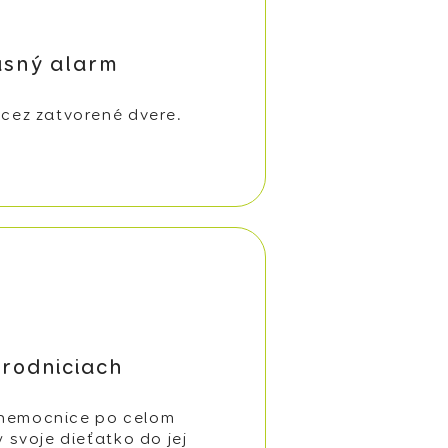
asný alarm
 cez zatvorené dvere.
ôrodniciach
 nemocnice po celom
y svoje dieťatko do jej