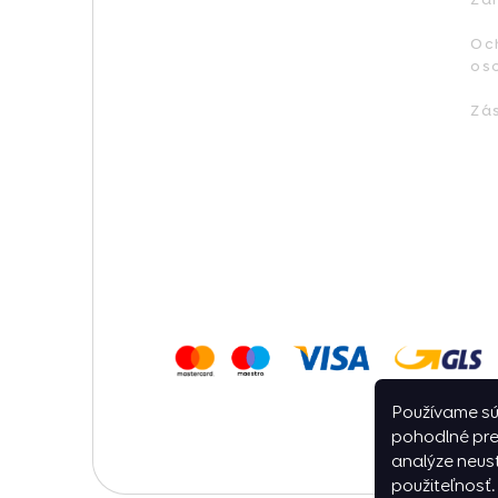
Oc
os
Zá
Používame sú
pohodlné pre
analýze neust
použiteľnosť.