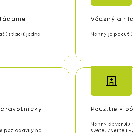
ládanie
Včasný a hl
čí stlačiť jedno
Nanny je počuť i
zdravotnícky
Použitie v p
Nanny dôverujú
é požiadavky na
svete. Zverte i v