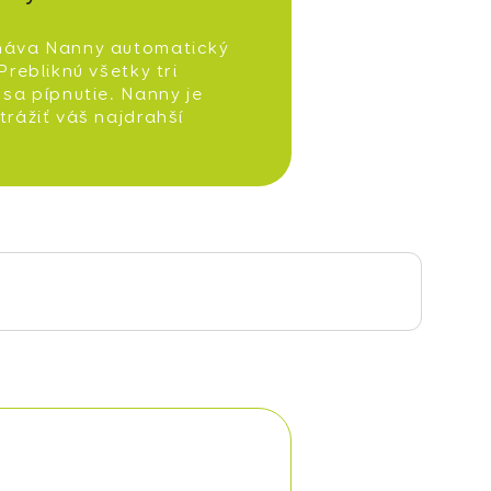
náva Nanny automatický
Prebliknú všetky tri
 sa pípnutie. Nanny je
trážiť váš najdrahší