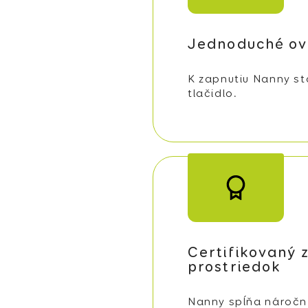
Jednoduché ov
K zapnutiu Nanny sta
tlačidlo.
Certifikovaný 
prostriedok
Nanny spĺňa náročn