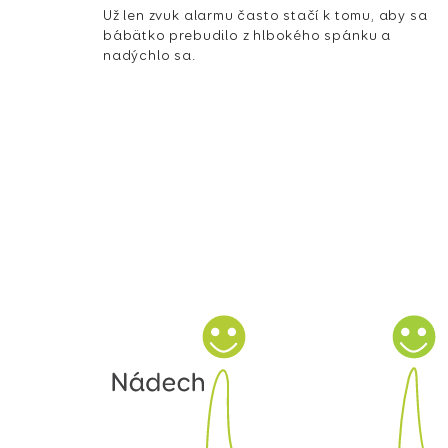
Už len zvuk alarmu často stačí k tomu, aby sa
bábätko prebudilo z hlbokého spánku a
nadýchlo sa.