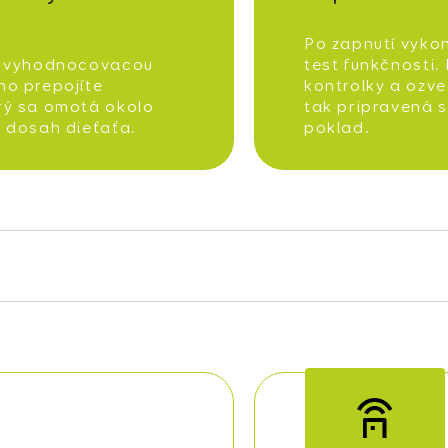
Po zapnutí vyko
s vyhodnocovacou
test funkčnosti. 
ho prepojíte
kontrolky a ozve
rý sa omotá okolo
tak pripravená s
 dosah dieťaťa.
poklad.