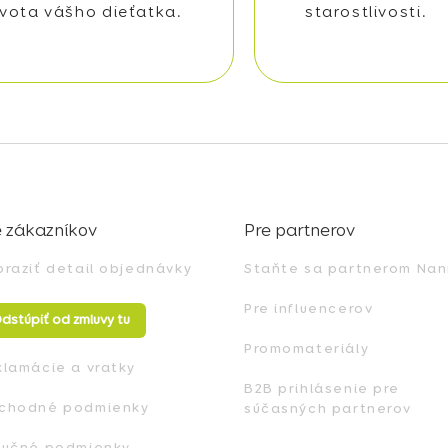
ivota vášho dieťatka.
starostlivosti.
e zákazníkov
Pre partnerov
braziť detail objednávky
Staňte sa partnerom Nan
Pre influencerov
dstúpiť od zmluvy tu
Promomateriály
klamácie a vratky
B2B prihlásenie pre
chodné podmienky
súčasných partnerov
ručné podmienky