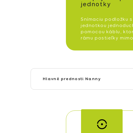
jednotky
Snímaciu podložku 
jednotkou jednoduc
pomocou káblu, kto
rámu postieľky mimo
Hlavné prednosti Nanny