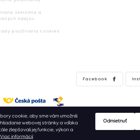
hrana súkromia a
obných údajov
sady používania cookies
Facebook
In
bory cookie, aby sme vám umožnili
Odmietnuť
hliadanie webovej stránky a vďaka
ále zlepšovali jej funkcie, výkon a
Viac informácií