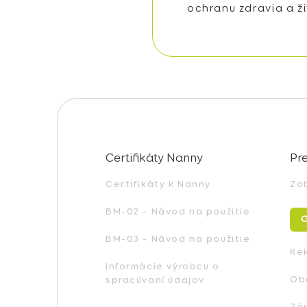
ochranu zdravia a ž
Z
á
p
ä
Certifikáty Nanny
Pr
t
i
Certifikáty k Nanny
Zo
e
BM-02 - Návod na použitie
O
BM-03 - Návod na použitie
Re
Informácie výrobcu o
Ob
spracúvaní údajov
Zá