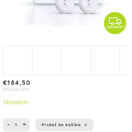
Z
ZADARMO
€184,50
€150 bez DPH
Jednotková
Skladom
cena:
Pridať do košíka
−
+