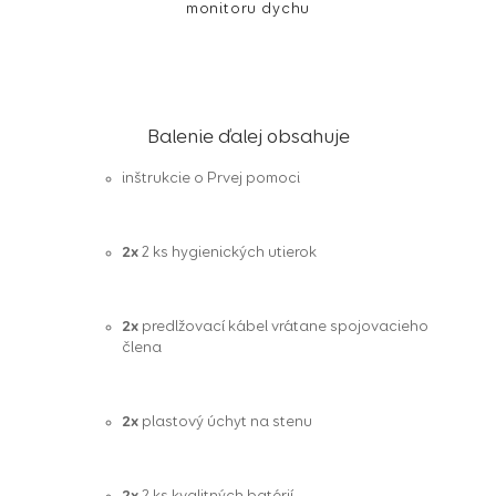
monitoru dychu
Balenie ďalej obsahuje
inštrukcie o Prvej pomoci
2x
2 ks hygienických utierok
2x
predlžovací kábel vrátane spojovacieho
člena
2x
plastový úchyt na stenu