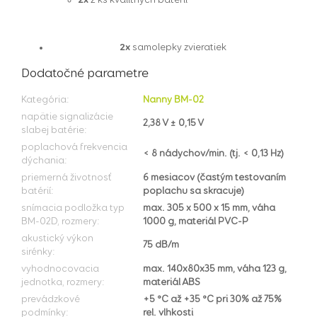
2x
2 ks kvalitných batérií
2x
samolepky zvieratiek
Dodatočné parametre
Kategória
:
Nanny BM-02
napätie signalizácie
2,38 V ± 0,15 V
slabej batérie
:
poplachová frekvencia
< 8 nádychov/min. (tj. < 0,13 Hz)
dýchania
:
priemerná životnosť
6 mesiacov (častým testovaním
batérií
:
poplachu sa skracuje)
snímacia podložka typ
max. 305 x 500 x 15 mm, váha
BM-02D, rozmery
:
1000 g, materiál PVC-P
akustický výkon
75 dB/m
sirénky
:
vyhodnocovacia
max. 140x80x35 mm, váha 123 g,
jednotka, rozmery
:
materiál ABS
prevádzkové
+5 °C až +35 °C pri 30% až 75%
podmínky
:
rel. vlhkosti