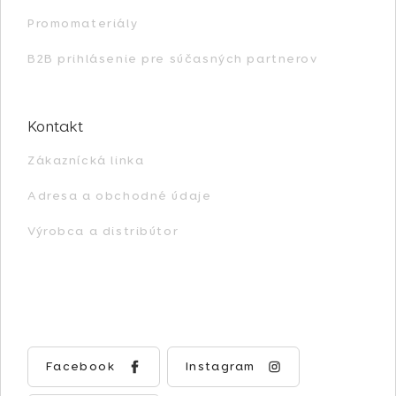
Promomateriály
B2B prihlásenie pre súčasných partnerov
Kontakt
Zákaznícká linka
Adresa a obchodné údaje
Výrobca a distribútor
Facebook
Instagram