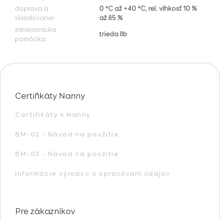
doprava a
0 °C až +40 °C, rel. vlhkosť 10 %
skladovanie
:
až 85 %
zdravotnícka
trieda IIb
pomôcka
:
Z
á
p
Certifikáty Nanny
ä
t
Certifikáty k Nanny
i
e
BM-02 - Návod na použitie
BM-03 - Návod na použitie
Informácie výrobcu o spracúvaní údajov
Pre zákazníkov