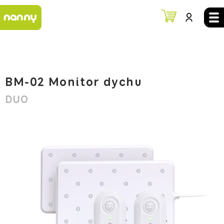
Prejsť
na
NÁKUPNÝ
obsah
KOŠÍK
BM-02 Monitor dychu
DUO