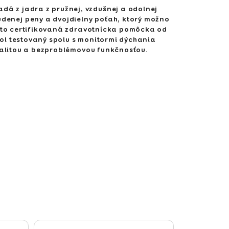
adá z jadra z pružnej, vzdušnej a odolnej
udenej peny a dvojdielny poťah, ktorý možno
 to certifikovaná zdravotnícka pomôcka od
ol testovaný spolu s monitormi dýchania
kvalitou a bezproblémovou funkčnosťou.