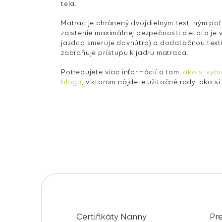
tela.
Matrac je chránený dvojdielnym textilným poť
zaistenie maximálnej bezpečnosti dieťaťa je
jazdca smeruje dovnútra) a dodatočnou texti
zabraňuje prístupu k jadru matraca.
Potrebujete viac informácií o tom,
ako si vyb
blogu
, v ktorom nájdete užitočné rady, ako si
Z
á
p
ä
Certifikáty Nanny
Pr
t