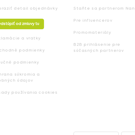
braziť detail objednávky
Staňte sa partnerom Nan
Pre influencerov
dstúpiť od zmluvy tu
Promomateriály
klamácie a vratky
B2B prihlásenie pre
chodné podmienky
súčasných partnerov
ručné podmienky
hrana súkromia a
obných údajov
sady používania cookies