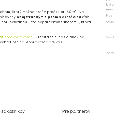
byto
mera
ahom, ktorý možno prať v práčke pri 60 °C. Na
Nosn
 vybavený
obojstranným zipsom s aretáciou
(ťah
Obje
lnou ochranou - tzv. separačným trikotom -, ktorá
rať správny matrac?
Prečítajte si náš článok na
Výro
 vybrať ten najlepší matrac pre vás.
Zdra
e zákazníkov
Pre partnerov