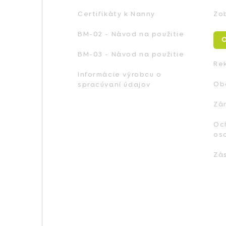
i
Certifikáty k Nanny
Zo
e
BM-02 - Návod na použitie
O
BM-03 - Návod na použitie
Re
Informácie výrobcu o
Ob
spracúvaní údajov
Zá
Oc
os
Zá