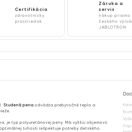
Záruka a
Certifikácia
servis
zdravotnícky
nákup priamo
prostriedok
českého výro
JABLOTRON
Dod
Kate
l.
Studená pena
odvádza prebytočné teplo a
ieže.
Roz
Výšk
, je typ polyuretánovej peny. Má vyššiu objemovú
Príp
optimálnej tuhosti rešpektuje potreby detského
norm