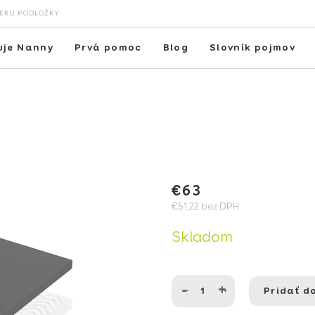
VEKU PODLOŽKY
uje Nanny
Prvá pomoc
Blog
Slovník pojmov
€63
€51,22 bez DPH
Jednotková
Skladom
cena:
Pridať d
−
+