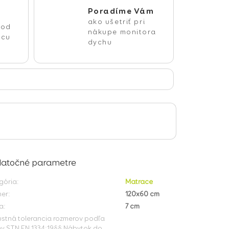
Poradíme Vám
ako ušetriť pri
 od
nákupe monitora
bcu
dychu
atočné parametre
gória
:
Matrace
mer
:
120x60 cm
a
:
7 cm
ustná tolerancia rozmerov podľa
y STN EN 1334:1988 Nábytok do