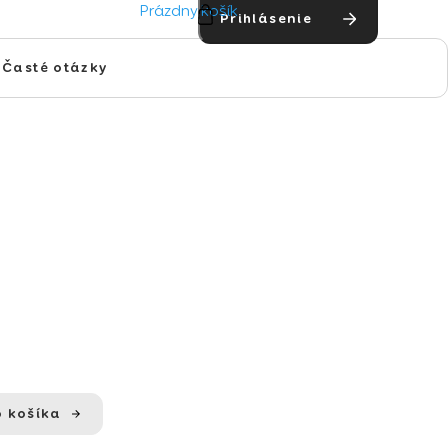
NÁKUPNÝ
Prázdny košík
Prihlásenie
KOŠÍK
Časté otázky
o košíka