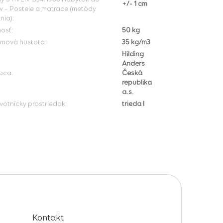
+/- 1 cm
v – Postele a matrace (metódy
nia)
:
osť
:
50 kg
mová hustota
:
35 kg/m3
Hilding
Anders
bca
:
Česká
republika
a.s.
votnícky prostriedok
:
trieda I
Kontakt